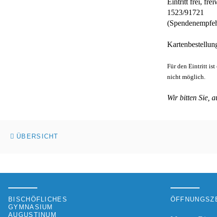
Eintritt frei, 
1523/91721
(Spendenempfeh
Kartenbestellun
Für den Eintritt is
nicht möglich.
Wir bitten Sie,
ÜBERSICHT
BISCHÖFLICHES
ÖFFNUNGSZE
GYMNASIUM
AUGUSTINUM