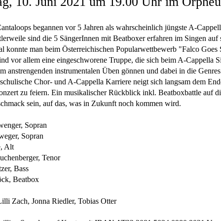
ag, 10. Juni 2021 um 19.00 Uhr im Orphe
ntaloops begannen vor 5 Jahren als wahrscheinlich jüngste A-Cappel
tlerweile sind die 5 SängerInnen mit Beatboxer erfahren im Singen auf 
al konnte man beim Österreichischen Popularwettbewerb "Falco Goes 
 sind vor allem eine eingeschworene Truppe, die sich beim A-Cappella S
 anstrengenden instrumentalen Üben gönnen und dabei in die Genres
 schulische Chor- und A-Cappella Karriere neigt sich langsam dem End
onzert zu feiern. Ein musikalischer Rückblick inkl. Beatboxbattle auf di
eschmack sein, auf das, was in Zukunft noch kommen wird.
wenger, Sopran
weger, Sopran
, Alt
uchenberger, Tenor
tzer, Bass
öck, Beatbox
Lilli Zach, Jonna Riedler, Tobias Otter