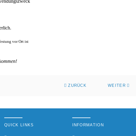
erwendungszweck
rlich.
estung vor Ort ist
u kommen!
ZURÜCK
WEITER
QUICK LINKS
INFORMATION