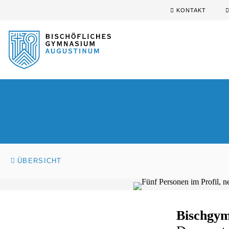
Sprung zum Hauptinhalt
Sprung zur Fusszeile
KONTAKT
ÜBERSICHT
Bischgym