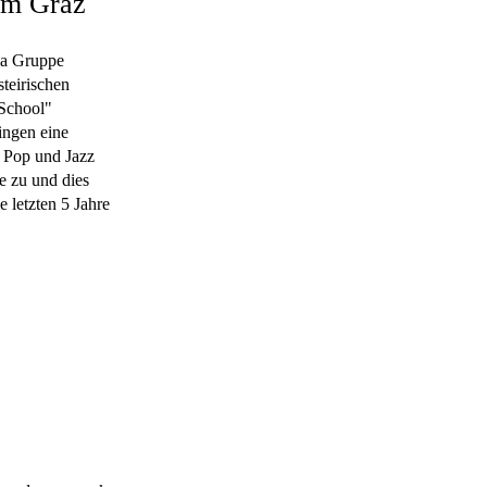
um Graz
la Gruppe
steirischen
School"
ingen eine
 Pop und Jazz
e zu und dies
e letzten 5 Jahre