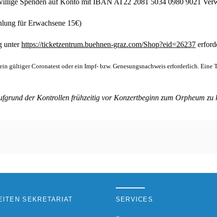
freiwillige Spenden auf Konto mit IBAN AT22 2081 5034 0980 9021 V
lung für Erwachsene 15€)
g unter
https://ticketzentrum.buehnen-graz.com/Shop?eid=26237
erforde
t ein gültiger Coronatest oder ein Impf- bzw. Genesungsnachweis erforderlich. Eine T
 aufgrund der Kontrollen frühzeitig vor Konzertbeginn zum Orpheum z
ITEN SEKRETARIAT
SERVICES