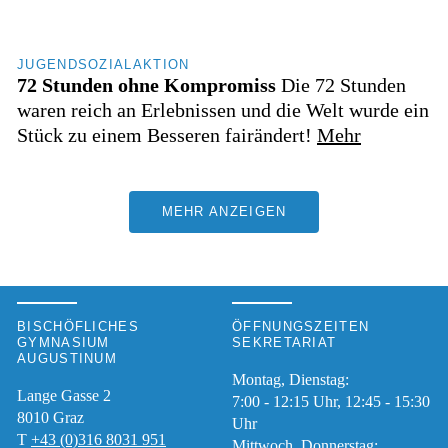
EduLog
Nachmittag
Projekte
JUGENDSOZIALAKTION
72 Stunden ohne Kompromiss
Die 72 Stunden
Reisen
waren reich an Erlebnissen und die Welt wurde ein
Exkursionen
Stück zu einem Besseren fairändert!
Mehr
Nachhaltigkeit
Spirituelles
Erasmus+
MEHR ANZEIGEN
Chor
Wettbewerbe
BischGym
MusicX
BISCHÖFLICHES
ÖFFNUNGSZEITEN
GYMNASIUM
SEKRETARIAT
Zukunftsweg
AUGUSTINUM
Gymnasium
Montag, Dienstag:
Lange Gasse 2
7:00 - 12:15 Uhr, 12:45 - 15:30
Kinderrechte
8010
Graz
Uhr
T
+43 (0)316 8031 951
Mittwoch, Donnerstag: