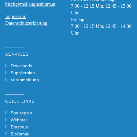
bischgym@augustinum.at
7:00 - 12:15 Uhr, 12:45 - 15:00
SERVICE
Uhr
Impressum
Freitag:
Datenschutzerklärung
7:00 - 12:15 Uhr, 12:45 - 14:30
RAT
Uhr
UND
HILFE
SERVICES
Downloads
GEMEINSCHAFT
Supplierplan
Voranmeldung
QUICK LINKS
KONTAKT
Speiseplan
Webmail
YOUTUBE
Erasmus+
Bibliothek