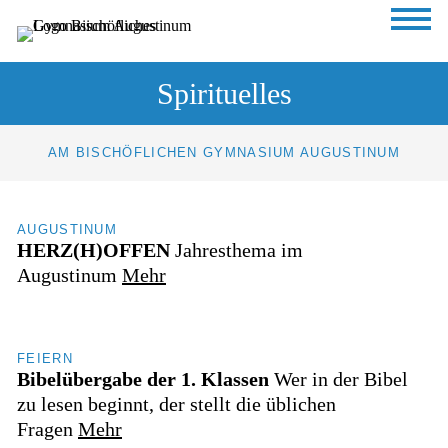
Sprung zum Hauptinhalt
Sprung zur Fusszeile
Spirituelles
HOME
ÜBER
AM BISCHÖFLICHEN GYMNASIUM AUGUSTINUM
UNS
AUGUSTINUM
HERZ(H)OFFEN
Jahresthema im
SCHULLEBEN
Augustinum
Mehr
Tage
der
offenen
FEIERN
Tür
Bibelübergabe der 1. Klassen
Wer in der Bibel
Pädagogische
zu lesen beginnt, der stellt die üblichen
Schwerpunkte
Fragen
Mehr