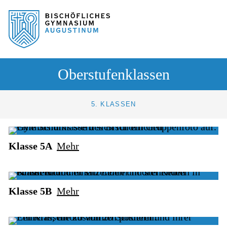
Sprung zum Hauptinhalt
Sprung zur Fusszeile
Oberstufenklassen
5. KLASSEN
Klasse 5A
Mehr
Klasse 5B
Mehr