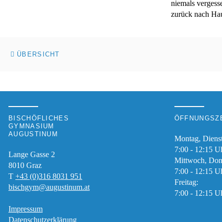
niemals vergess
zurück nach Hau
INSTAGRAM
ÜBERSICHT
SUPPLIERPLAN
MS
TEAMS
BISCHÖFLICHES
ÖFFNUNGSZE
GYMNASIUM
AUGUSTINUM
Montag, Diens
7:00 - 12:15 U
BILDUNGSPORTAL
Lange Gasse 2
Mittwoch, Don
8010
Graz
7:00 - 12:15 U
T
+43 (0)316 8031 951
Freitag:
bischgym@augustinum.at
7:00 - 12:15 U
Impressum
IMPRESSUM
Datenschutzerklärung