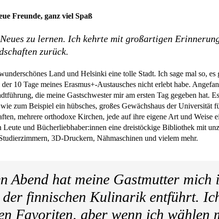
eue Freunde, ganz viel Spaß
Neues zu lernen. Ich kehrte mit großartigen Erinnerun
dschaften zurück.
 wunderschönes Land und Helsinki eine tolle Stadt. Ich sage mal so, es gi
 der 10 Tage meines Erasmus+-Austausches nicht erlebt habe. Angefan
adtführung, die meine Gastschwester mir am ersten Tag gegeben hat. Es 
, wie zum Beispiel ein hübsches, großes Gewächshaus der Universität f
ften, mehrere orthodoxe Kirchen, jede auf ihre eigene Art und Weise ei
en Leute und Bücherliebhaber:innen eine dreistöckige Bibliothek mit un
 Studierzimmern, 3D-Druckern, Nähmaschinen und vielem mehr.
n Abend hat meine Gastmutter mich i
 der finnischen Kulinarik entführt. I
en Favoriten, aber wenn ich wählen 