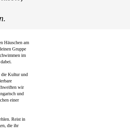
n.
nen Häuschen am
kleinen Gruppe
n Schwimmen im
 dabei.
 die Kultur und
derbare
chweiften wir
Ungarisch und
schen einer
hlen. Reist in
n, die ihr