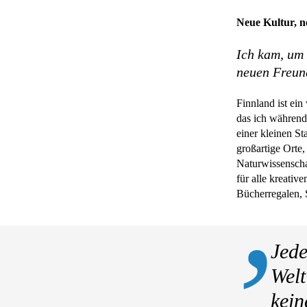
EduLog
Nachmittag
Neue Kultur, n
Projekte
Ich kam, um 
Reisen
neuen Freun
Exkursionen
Finnland ist ein
Nachhaltigkeit
das ich während
Spirituelles
einer kleinen St
Erasmus+
großartige Orte
Naturwissenscha
Chor
für alle kreativ
Wettbewerbe
Bücherregalen,
BischGym
MusicX
Zukunftsweg
Jede
Gymnasium
Welt
Kinderrechte
kein