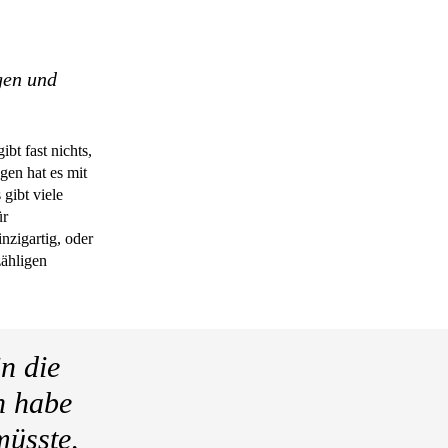
gen und
bt fast nichts,
gen hat es mit
gibt viele
ür
nzigartig, oder
zähligen
n die
ch habe
müsste,