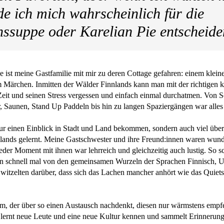
e ich mich wahrscheinlich für die
ssuppe oder Karelian Pie entscheide
st meine Gastfamilie mit mir zu deren Cottage gefahren: einem klei
 Märchen. Inmitten der Wälder Finnlands kann man mit der richtigen 
Zeit und seinen Stress vergessen und einfach einmal durchatmen. Vo
r, Saunen, Stand Up Paddeln bis hin zu langen Spaziergängen war alles
nur einen Einblick in Stadt und Land bekommen, sondern auch viel über
lands gelernt. Meine Gastschwester und ihre Freund:innen waren wun
der Moment mit ihnen war lehrreich und gleichzeitig auch lustig. So s
n schnell mal von den gemeinsamen Wurzeln der Sprachen Finnisch, 
 witzelten darüber, dass sich das Lachen mancher anhört wie das Quiet
em, der über so einen Austausch nachdenkt, diesen nur wärmstens empfe
 lernt neue Leute und eine neue Kultur kennen und sammelt Erinnerunge