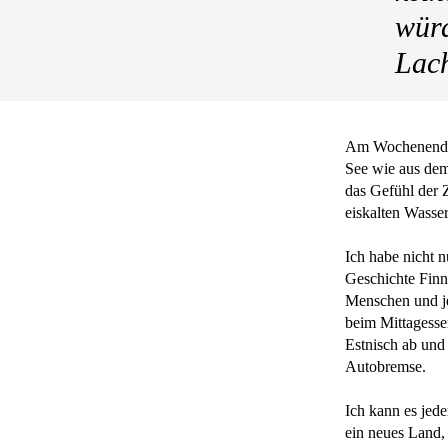
würd
SERVICE
Lach
RAT
UND
Am Wochenende i
HILFE
See wie aus dem
das Gefühl der 
eiskalten Wasse
GEMEINSCHAFT
Ich habe nicht 
Geschichte Finn
Menschen und je
beim Mittagesse
KONTAKT
Estnisch ab und
Autobremse.
Ich kann es jed
YOUTUBE
ein neues Land,