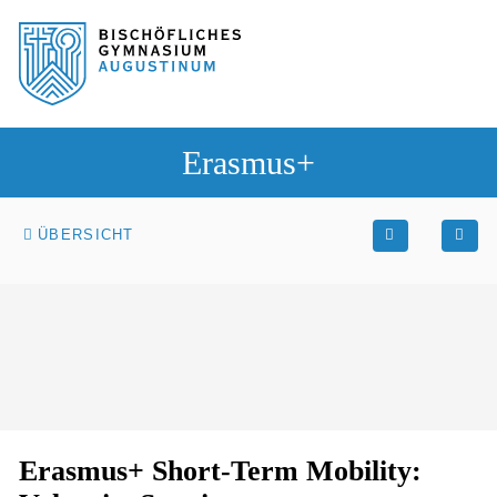
Sprung zum Hauptinhalt
Sprung zur Fusszeile
Erasmus+
ÜBERSICHT
Erasmus+ Short-Term Mobility: